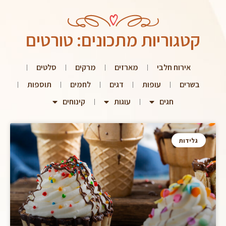
קטגוריות מתכונים: טורטים
אירוח חלבי
מארזים
מרקים
סלטים
בשרים
עופות
דגים
לחמים
תוספות
חגים
עוגות
קינוחים
גלידות